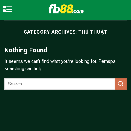
Skip
to
content
CATEGORY ARCHIVES:
THỦ THUẬT
Nothing Found
It seems we can’t find what you’re looking for. Perhaps
searching can help.